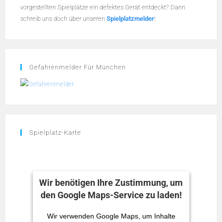
vorgestellten Spielplätze ein defektes Gerät entdeckt? Dann
schreib uns doch über unseren
Spielplatzmelder
!
Gefahrenmelder Für München
Spielplatz-Karte
Wir benötigen Ihre Zustimmung, um
den Google Maps-Service zu laden!
Wir verwenden Google Maps, um Inhalte