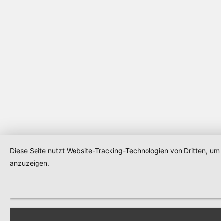
Diese Seite nutzt Website-Tracking-Technologien von Dritten, u
anzuzeigen.