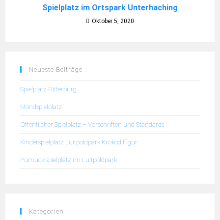
Spielplatz im Ortspark Unterhaching
Oktober 5, 2020
Neueste Beiträge
Spielplatz Ritterburg
Mondspielplatz
Öffentlicher Spielplatz – Vorschriften und Standards
Kinderspielplatz Luitpoldpark Krokodilfigur
Pumucklspielplatz im Luitpoldpark
Kategorien