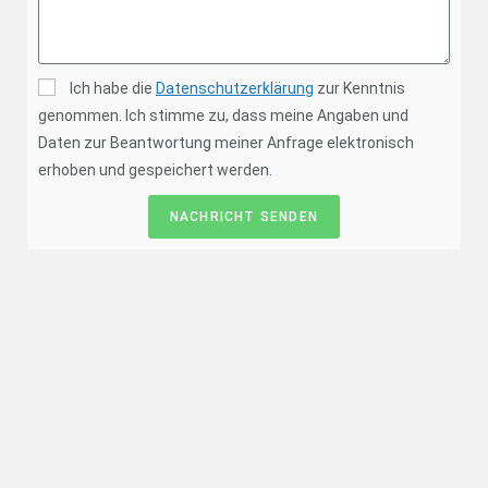
Ich habe die
Datenschutz­erklärung
zur Kenntnis
genommen. Ich stimme zu, dass meine Angaben und
Daten zur Beantwortung meiner Anfrage elektronisch
erhoben und gespeichert werden.
NACHRICHT SENDEN