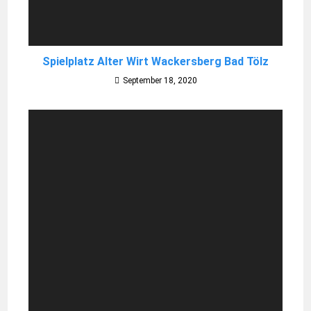
Spielplatz Alter Wirt Wackersberg Bad Tölz
September 18, 2020