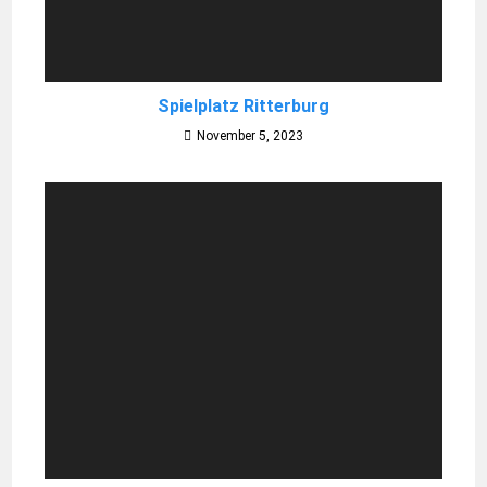
Spielplatz Ritterburg
November 5, 2023