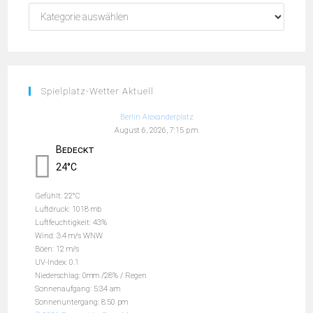
Spielplatz-Wetter Aktuell
Berlin Alexanderplatz
August 6, 2026, 7:15 p.m.
Bedeckt
24°C
Gefühlt: 22°C
Luftdruck: 1018 mb
Luftfeuchtigkeit: 43%
Wind: 3.4 m/s WNW
Böen: 12 m/s
UV-Index: 0.1
Niederschlag:
0mm
/
28%
/
Regen
Sonnenaufgang: 5:34 am
Sonnenuntergang: 8:50 pm