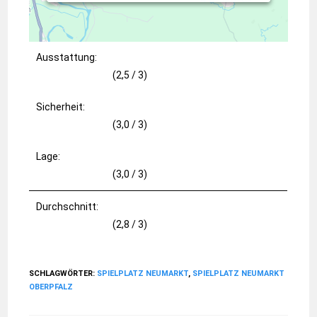
Ausstattung:
(2,5 / 3)
Sicherheit:
(3,0 / 3)
Lage:
(3,0 / 3)
Durchschnitt:
(2,8 / 3)
SCHLAGWÖRTER:
SPIELPLATZ NEUMARKT
,
SPIELPLATZ NEUMARKT
OBERPFALZ