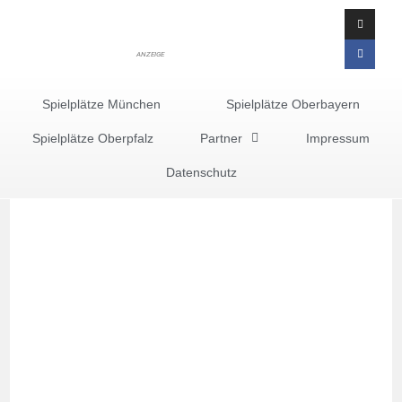
ANZEIGE
Spielplätze München
Spielplätze Oberbayern
Spielplätze Oberpfalz
Partner
Impressum
Datenschutz