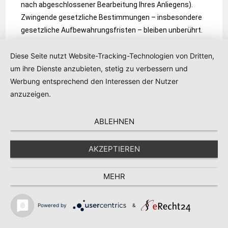
nach abgeschlossener Bearbeitung Ihres Anliegens).
Zwingende gesetzliche Bestimmungen – insbesondere
gesetzliche Aufbewahrungsfristen – bleiben unberührt.
Kommentar­funktion auf dieser Website
Diese Seite nutzt Website-Tracking-Technologien von Dritten,
um ihre Dienste anzubieten, stetig zu verbessern und
Für die Kommentarfunktion auf dieser Seite werden
Werbung entsprechend den Interessen der Nutzer
neben Ihrem Kommentar auch Angaben zum Zeitpunkt
anzuzeigen.
der Erstellung des Kommentars, Ihre E-Mail-Adresse und,
wenn Sie nicht anonym posten, der von Ihnen gewählte
ABLEHNEN
Nutzername gespeichert.
AKZEPTIEREN
Speicherung der IP-Adresse
Unsere Kommentarfunktion speichert die IP-Adressen
MEHR
der Nutzer, die Kommentare verfassen. Da wir
Kommentare auf dieser Website nicht vor der
Powered by
&
Freischaltung prüfen, benötigen wir diese Daten, um im
Falle von Rechtsverletzungen wie Beleidigungen oder