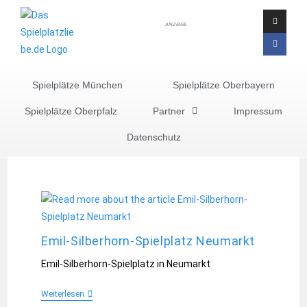
ANZEIGE
Spielplätze München
Spielplätze Oberbayern
Spielplätze Oberpfalz
Partner
Impressum
Datenschutz
Emil-Silberhorn-Spielplatz Neumarkt
Emil-Silberhorn-Spielplatz in Neumarkt
Weiterlesen