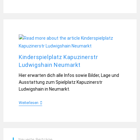
Kinderspielplatz Kapuzinerstr
Ludwigshain Neumarkt
Hier erwarten dich alle Infos sowie Bilder, Lage und
Ausstattung zum Spielplatz Kapuzinerstr
Ludwigshain in Neumarkt.
Weiterlesen
Neueste Beiträge