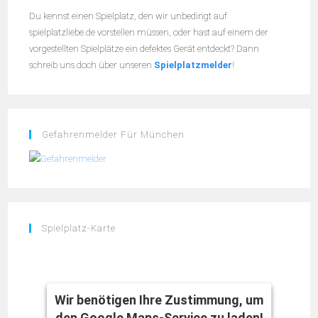
Du kennst einen Spielplatz, den wir unbedingt auf
spielplatzliebe.de vorstellen müssen, oder hast auf einem der
vorgestellten Spielplätze ein defektes Gerät entdeckt? Dann
schreib uns doch über unseren
Spielplatzmelder
!
Gefahrenmelder Für München
Spielplatz-Karte
Wir benötigen Ihre Zustimmung, um
den Google Maps-Service zu laden!