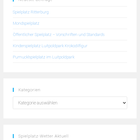
Spielplatz Ritterburg
Mondspielplatz
Öffentlicher Spielplatz – Vorschriften und Standards
Kinderspielplatz Luitpoldpark Krokodilfigur
Pumucklspielplatz im Luitpoldpark
Kategorien
Spielplatz-Wetter Aktuell