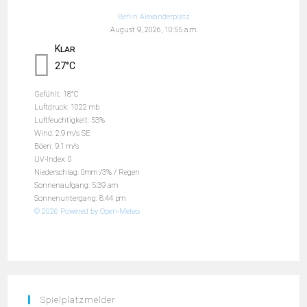
Berlin Alexanderplatz
August 9, 2026, 10:55 a.m.
Klar
27°C
Gefühlt: 18°C
Luftdruck: 1022 mb
Luftfeuchtigkeit: 53%
Wind: 2.9 m/s SE
Böen: 9.1 m/s
UV-Index: 0
Niederschlag:
0mm
/
3%
/
Regen
Sonnenaufgang: 5:39 am
Sonnenuntergang: 8:44 pm
© 2026 Powered by Open-Meteo
Spielplatzmelder