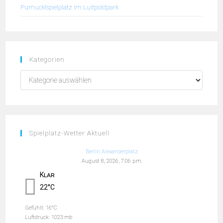
Pumucklspielplatz im Luitpoldpark
Kategorien
Spielplatz-Wetter Aktuell
Berlin Alexanderplatz
August 8, 2026, 7:06 p.m.
Klar
22°C
Gefühlt: 16°C
Luftdruck: 1023 mb