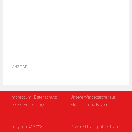
ANZEIGE
Impressum
|
Datenschutz
|
Unsere Werbepartner aus
Cookie-Einstellungen
München und Bayern
Copyright © 2023
Powered by
digitalpositiv.de