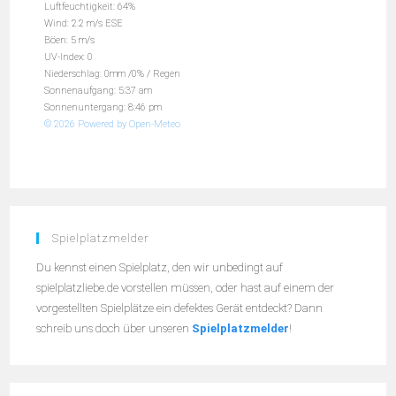
Luftfeuchtigkeit: 64%
Wind: 2.2 m/s ESE
Böen: 5 m/s
UV-Index: 0
Niederschlag:
0mm
/
0%
/
Regen
Sonnenaufgang: 5:37 am
Sonnenuntergang: 8:46 pm
© 2026 Powered by Open-Meteo
Spielplatzmelder
Du kennst einen Spielplatz, den wir unbedingt auf
spielplatzliebe.de vorstellen müssen, oder hast auf einem der
vorgestellten Spielplätze ein defektes Gerät entdeckt? Dann
schreib uns doch über unseren
Spielplatzmelder
!