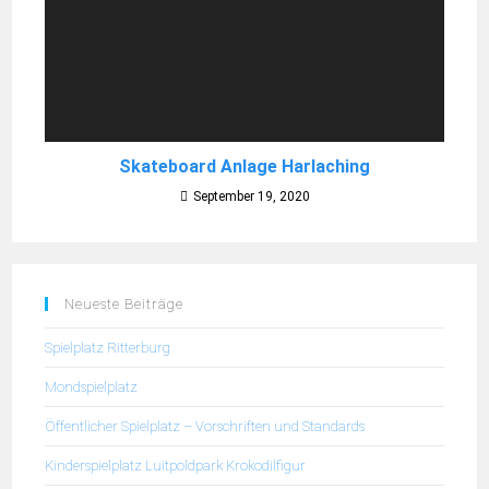
Skateboard Anlage Harlaching
September 19, 2020
Neueste Beiträge
Spielplatz Ritterburg
Mondspielplatz
Öffentlicher Spielplatz – Vorschriften und Standards
Kinderspielplatz Luitpoldpark Krokodilfigur