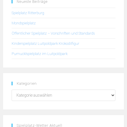
Neueste Beiträge
Spielplatz Ritterburg
Mondspielplatz
Öffentlicher Spielplatz – Vorschriften und Standards
Kinderspielplatz Luitpoldpark Krokodilfigur
Pumucklspielplatz im Luitpoldpark
Kategorien
Spielplatz-Wetter Aktuell