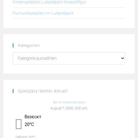
Kinderspielplatz Luitpoldpark Krokodilfigur
Pumucklspielplatz im Luitpoldpark
Kategorien
Spielplatz-Wetter Aktuell
Berlin Alexanderplatz
August 7, 2026, 9:52 a.m.
Bedeckt
20°C
Gefühlt: 20°C