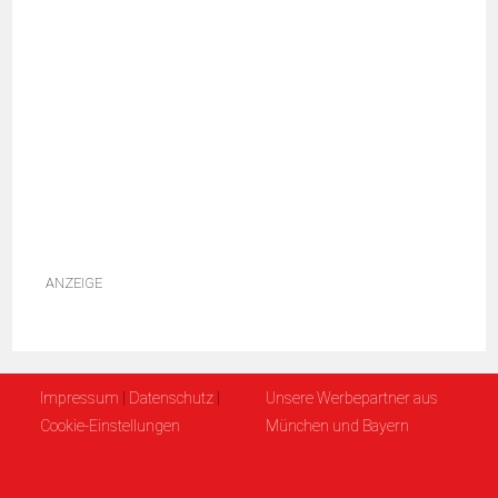
ANZEIGE
Impressum
|
Datenschutz
|
Unsere Werbepartner aus
Cookie-Einstellungen
München und Bayern