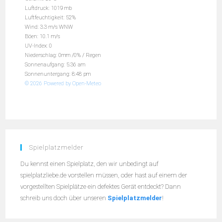
Luftdruck: 1019 mb
Luftfeuchtigkeit: 52%
Wind: 3.3 m/s WNW
Böen: 10.1 m/s
UV-Index: 0
Niederschlag:
0mm
/
0%
/
Regen
Sonnenaufgang: 5:36 am
Sonnenuntergang: 8:48 pm
© 2026 Powered by Open-Meteo
Spielplatzmelder
Du kennst einen Spielplatz, den wir unbedingt auf
spielplatzliebe.de vorstellen müssen, oder hast auf einem der
vorgestellten Spielplätze ein defektes Gerät entdeckt? Dann
schreib uns doch über unseren
Spielplatzmelder
!