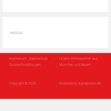
ANZEIGE
Impressum
|
Datenschutz
|
Unsere Werbepartner aus
Cookie-Einstellungen
München und Bayern
Copyright © 2023
Powered by
digitalpositiv.de