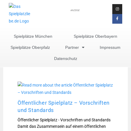
ANZEIGE
Spielplätze München
Spielplätze Oberbayern
Spielplätze Oberpfalz
Partner
Impressum
Datenschutz
Öffentlicher Spielplatz – Vorschriften
und Standards
Öffentlicher Spielplatz - Vorschriften und Standards
Damit das Zusammensein auf einem öffentlichen