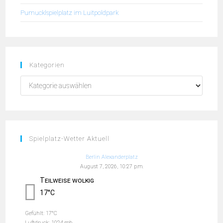
Pumucklspielplatz im Luitpoldpark
Kategorien
Spielplatz-Wetter Aktuell
Berlin Alexanderplatz
August 7, 2026, 10:27 p.m.
Teilweise wolkig
17°C
Gefühlt: 17°C
Luftdruck: 1024 mb