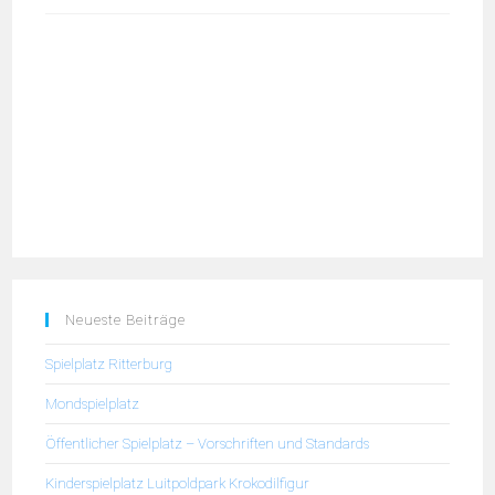
Neueste Beiträge
Spielplatz Ritterburg
Mondspielplatz
Öffentlicher Spielplatz – Vorschriften und Standards
Kinderspielplatz Luitpoldpark Krokodilfigur