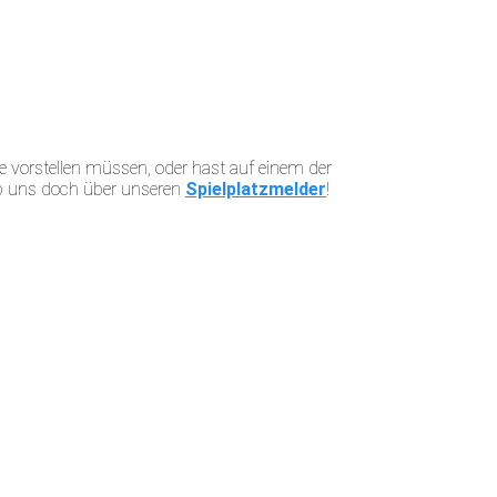
de vorstellen müssen, oder hast auf einem der
eib uns doch über unseren
Spielplatzmelder
!