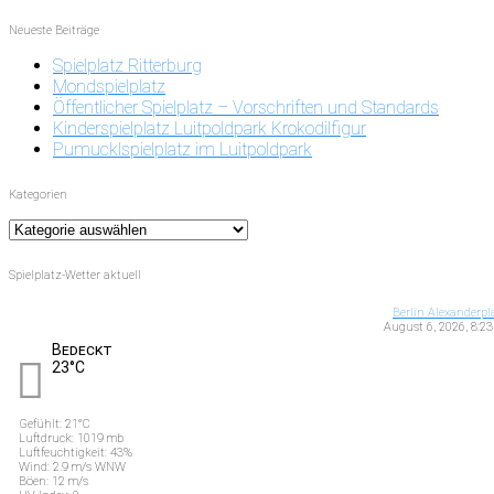
Neueste Beiträge
Spielplatz Ritterburg
Mondspielplatz
Öffentlicher Spielplatz – Vorschriften und Standards
Kinderspielplatz Luitpoldpark Krokodilfigur
Pumucklspielplatz im Luitpoldpark
Kategorien
Spielplatz-Wetter aktuell
Berlin Alexanderpl
August 6, 2026, 8:23
Bedeckt
23°C
Gefühlt: 21°C
Luftdruck: 1019 mb
Luftfeuchtigkeit: 43%
Wind: 2.9 m/s WNW
Böen: 12 m/s