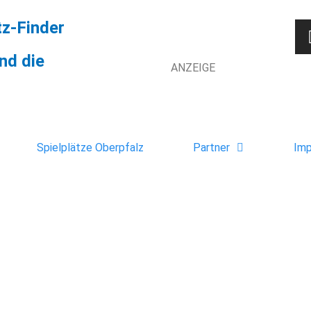
tz-Finder
nd die
ANZEIGE
Spielplätze Oberpfalz
Partner
Im