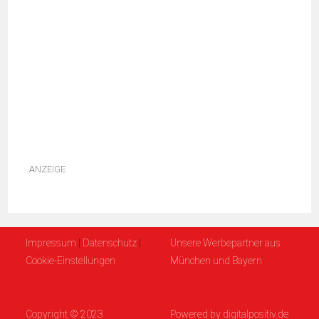
ANZEIGE
Impressum
|
Datenschutz
|
Unsere Werbepartner aus
Cookie-Einstellungen
München und Bayern
Copyright © 2023
Powered by
digitalpositiv.de