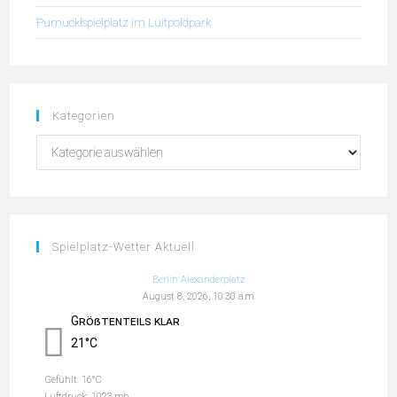
Pumucklspielplatz im Luitpoldpark
Kategorien
Spielplatz-Wetter Aktuell
Berlin Alexanderplatz
August 8, 2026, 10:30 a.m.
Größtenteils klar
21°C
Gefühlt: 16°C
Luftdruck: 1023 mb