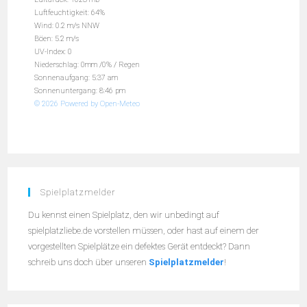
Luftfeuchtigkeit: 64%
Wind: 0.2 m/s NNW
Böen: 5.2 m/s
UV-Index: 0
Niederschlag:
0mm
/
0%
/
Regen
Sonnenaufgang: 5:37 am
Sonnenuntergang: 8:46 pm
© 2026 Powered by Open-Meteo
Spielplatzmelder
Du kennst einen Spielplatz, den wir unbedingt auf
spielplatzliebe.de vorstellen müssen, oder hast auf einem der
vorgestellten Spielplätze ein defektes Gerät entdeckt? Dann
schreib uns doch über unseren
Spielplatzmelder
!